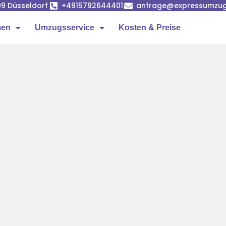
99 Düsseldorf
+4915792644401
anfrage@expressumzug-
men
Umzugsservice
Kosten & Preise