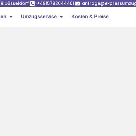
99 Düsseldorf
+4915792644401
anfrage@expressumzug-
men
Umzugsservice
Kosten & Preise