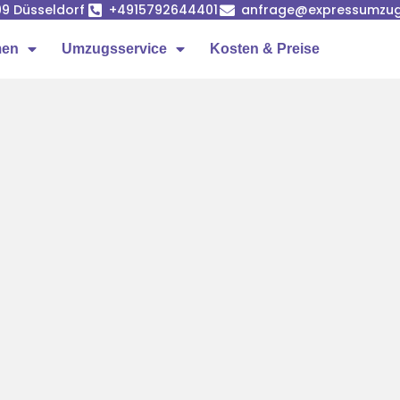
99 Düsseldorf
+4915792644401
anfrage@expressumzug-
men
Umzugsservice
Kosten & Preise