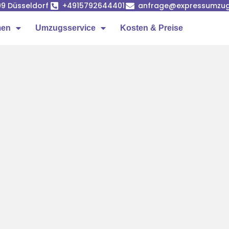
99 Düsseldorf
+4915792644401
anfrage@expressumzug-
men
Umzugsservice
Kosten & Preise