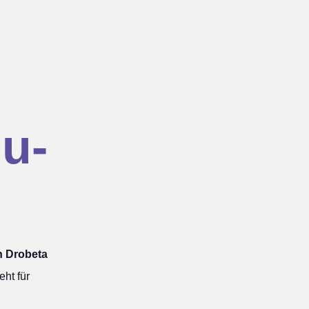
u-
h Drobeta
ht für