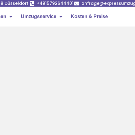
99 Düsseldorf
+4915792644401
anfrage@expressumzug-
men
Umzugsservice
Kosten & Preise