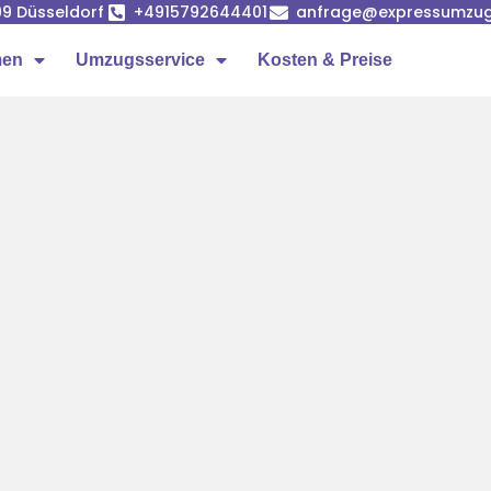
99 Düsseldorf
+4915792644401
anfrage@expressumzug-
men
Umzugsservice
Kosten & Preise