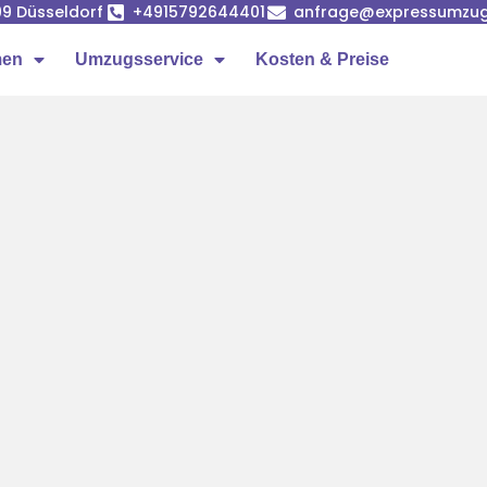
99 Düsseldorf
+4915792644401
anfrage@expressumzug-
men
Umzugsservice
Kosten & Preise