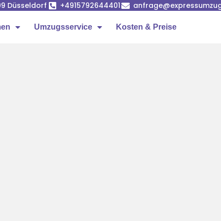
99 Düsseldorf
+4915792644401
anfrage@expressumzug-
men
Umzugsservice
Kosten & Preise