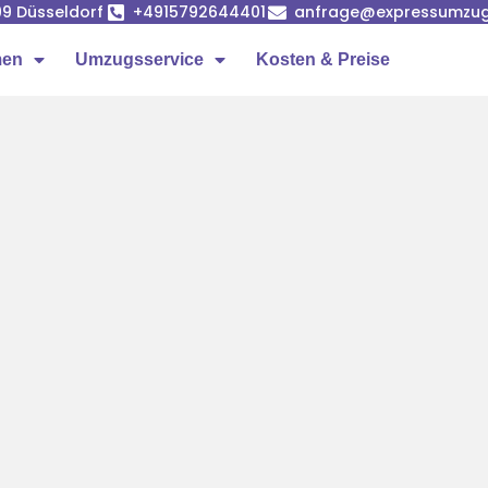
99 Düsseldorf
+4915792644401
anfrage@expressumzug-
men
Umzugsservice
Kosten & Preise