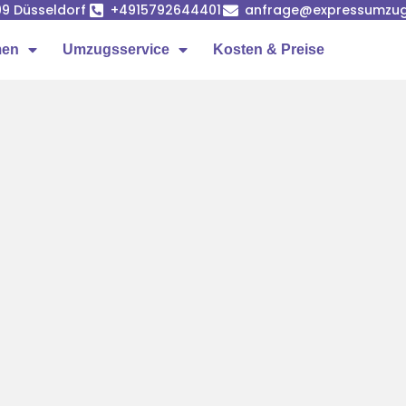
99 Düsseldorf
+4915792644401
anfrage@expressumzug-
men
Umzugsservice
Kosten & Preise