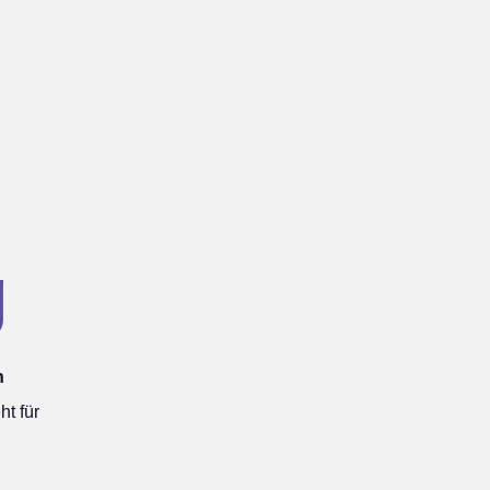
g
h
t für