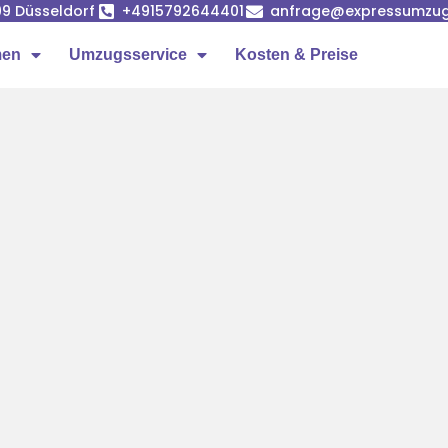
99 Düsseldorf
+4915792644401
anfrage@expressumzug-
men
Umzugsservice
Kosten & Preise